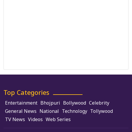
Correction Policy
DMCA Policy
Editorial Policy
Ethics Policy
Fact-Checking Policy
Ownership, Funding, and Advertising Policy
Terms and Conditions
Use of Cookies
Top Categories
Entertainment
Bhojpuri
Bollywood
Celebrity
General News
National
Technology
Tollywood
TV News
Videos
Web Series