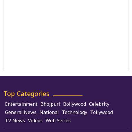
Correction Policy
DMCA Policy
Editorial Policy
Ethics Policy
Fact-Checking Policy
Ownership, Funding, and Advertising Policy
Terms and Conditions
Use of Cookies
Top Categories
Entertainment
Bhojpuri
Bollywood
Celebrity
General News
National
Technology
Tollywood
TV News
Videos
Web Series