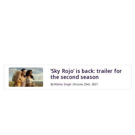
‘Sky Rojo’ is back: trailer for
the second season
By
Nikita Singh
On
June 23rd, 2021