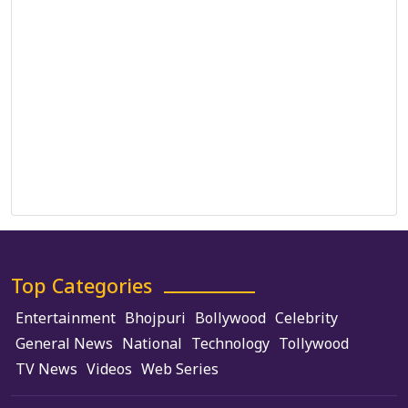
Correction Policy
DMCA Policy
Editorial Policy
Ethics Policy
Fact-Checking Policy
Ownership, Funding, and Advertising Policy
Terms and Conditions
Use of Cookies
Top Categories
Entertainment
Bhojpuri
Bollywood
Celebrity
General News
National
Technology
Tollywood
TV News
Videos
Web Series