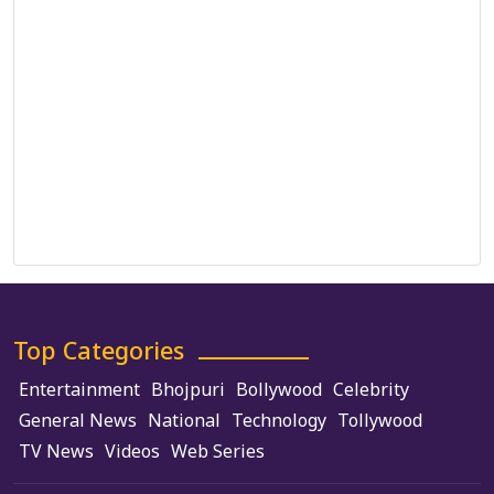
Correction Policy
DMCA Policy
Editorial Policy
Ethics Policy
Fact-Checking Policy
Ownership, Funding, and Advertising Policy
Terms and Conditions
Use of Cookies
Top Categories
Entertainment
Bhojpuri
Bollywood
Celebrity
General News
National
Technology
Tollywood
TV News
Videos
Web Series