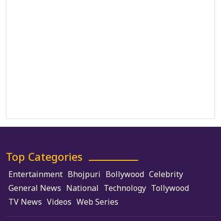
Correction Policy
DMCA Policy
Editorial Policy
Ethics Policy
Fact-Checking Policy
Ownership, Funding, and Advertising Policy
Terms and Conditions
Use of Cookies
Top Categories
Entertainment
Bhojpuri
Bollywood
Celebrity
General News
National
Technology
Tollywood
TV News
Videos
Web Series