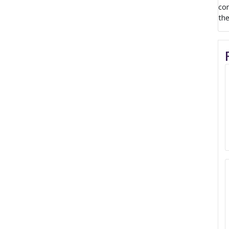
com
the