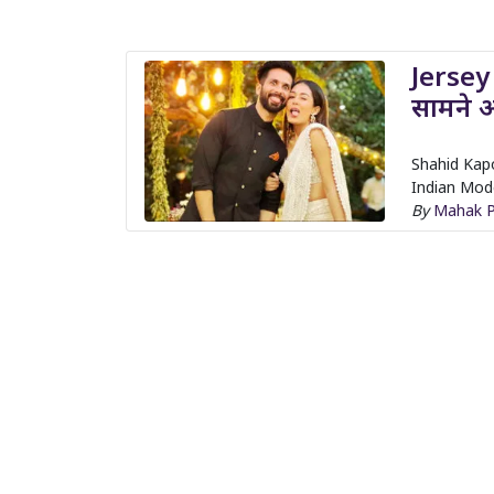
Jersey
सामने आ
Shahid Kapoo
Indian Mode
By
Mahak P