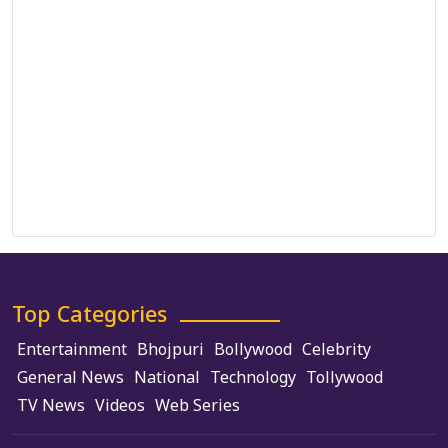
Correction Policy
DMCA Policy
Editorial Policy
Ethics Policy
Fact-Checking Policy
Ownership, Funding, and Advertising Policy
Terms and Conditions
Use of Cookies
Top Categories
Entertainment
Bhojpuri
Bollywood
Celebrity
General News
National
Technology
Tollywood
TV News
Videos
Web Series