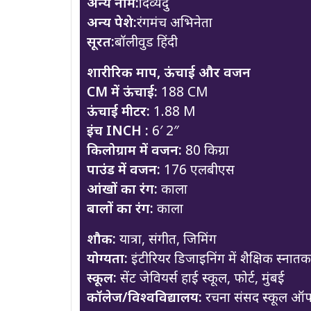
अन्य नाम:
दिव्येंदु
अन्य पेशे:
रंगमंच अभिनेता
सूरत:
बॉलीवुड हिंदी
शारीरिक माप, ऊंचाई और वजन
CM में ऊंचाई:
188 CM
ऊंचाई मीटर:
1.88 M
इंच INCH :
6′ 2″
किलोग्राम में वजन:
80 किग्रा
पाउंड में वजन:
176 एलबीएस
आंखों का रंग:
काला
बालों का रंग:
काला
शौक:
यात्रा, संगीत, जिमिंग
योग्यता:
इंटीरियर डिजाइनिंग में शैक्षिक स्नातक
स्कूल:
सेंट जेवियर्स हाई स्कूल, फोर्ट, मुंबई
कॉलेज/विश्वविद्यालय:
रचना संसद स्कूल ऑफ