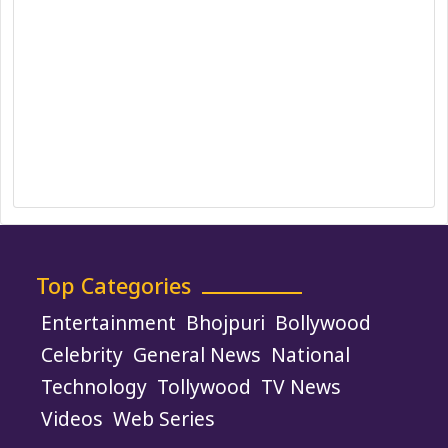
Editorial Policy
Ethics Policy
Fact-Checking Policy
Ownership, Funding, and Advertising
Policy
Terms and Conditions
Use of Cookies
Top Categories
Entertainment
Bhojpuri
Bollywood
Celebrity
General News
National
Technology
Tollywood
TV News
Videos
Web Series