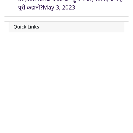
पूरी कहानी?
May 3, 2023
Quick Links
About
Contact
Team
Privacy Policy
Correction Policy
DMCA Policy
Editorial Policy
Ethics Policy
Fact-Checking Policy
Ownership, Funding, and Advertising
Policy
Terms and Conditions