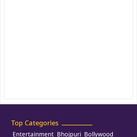
Team
Privacy Policy
Correction Policy
DMCA Policy
Editorial Policy
Ethics Policy
Fact-Checking Policy
Ownership, Funding, and Advertising
Policy
Terms and Conditions
Use of Cookies
Top Categories
Entertainment
Bhojpuri
Bollywood