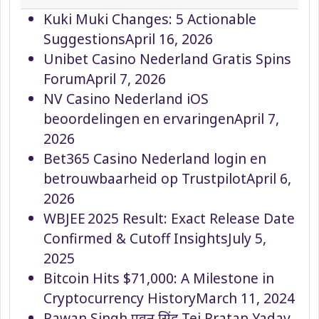
Kuki Muki Changes: 5 Actionable
Suggestions
April 16, 2026
Unibet Casino Nederland Gratis Spins
Forum
April 7, 2026
NV Casino Nederland iOS
beoordelingen en ervaringen
April 7,
2026
Bet365 Casino Nederland login en
betrouwbaarheid op Trustpilot
April 6,
2026
WBJEE 2025 Result: Exact Release Date
Confirmed & Cutoff Insights
July 5,
2025
Bitcoin Hits $71,000: A Milestone in
Cryptocurrency History
March 11, 2024
Pawan Singh पवन सिंह Tej Pratap Yadav