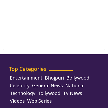
Editorial Policy
Ethics Policy
Fact-Checking Policy
Ownership, Funding, and Advertising
Policy
Terms and Conditions
Use of Cookies
Top Categories
Entertainment
Bhojpuri
Bollywood
Celebrity
General News
National
Technology
Tollywood
TV News
Videos
Web Series