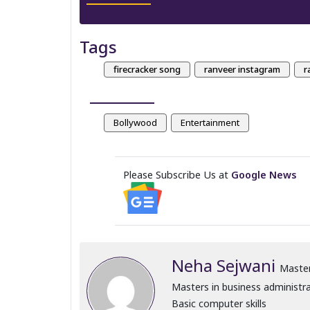
Tags
firecracker song
ranveer instagram
r
Bollywood
Entertainment
Please Subscribe Us at
Google News
Neha Sejwani
Master
Masters in business administr
Basic computer skills