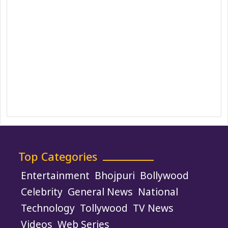
DMCA Policy
Editorial Policy
Ethics Policy
Fact-Checking Policy
Ownership, Funding, and Advertising
Policy
Terms and Conditions
Use of Cookies
Top Categories
Entertainment
Bhojpuri
Bollywood
Celebrity
General News
National
Technology
Tollywood
TV News
Videos
Web Series