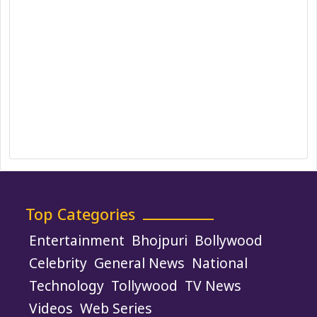
Editorial Policy
Ethics Policy
Fact-Checking Policy
Ownership, Funding, and Advertising
Policy
Terms and Conditions
Use of Cookies
Top Categories
Entertainment
Bhojpuri
Bollywood
Celebrity
General News
National
Technology
Tollywood
TV News
Videos
Web Series