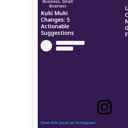
Business, Small
Business
U
Kuki Muki
C
Changes: 5
N
Actionable
G
Suggestions
View this post on Instagram