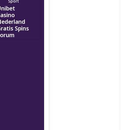
Sport
nibet
asino
ederland
ratis Spins
Forum