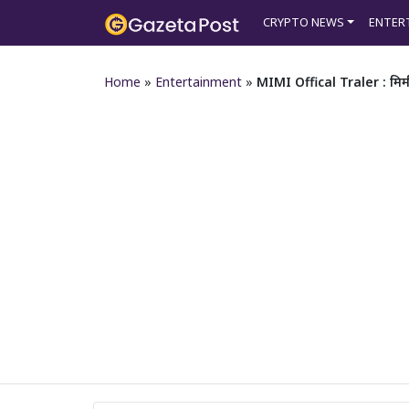
CRYPTO NEWS
ENTER
Home
»
Entertainment
»
MIMI Offical Traler : मिमी ट्