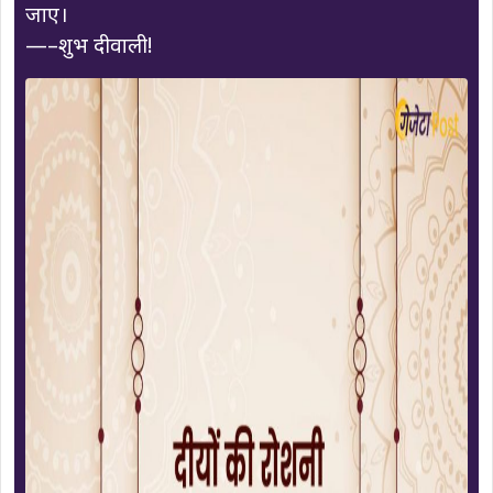
जाए।
—–शुभ दीवाली!