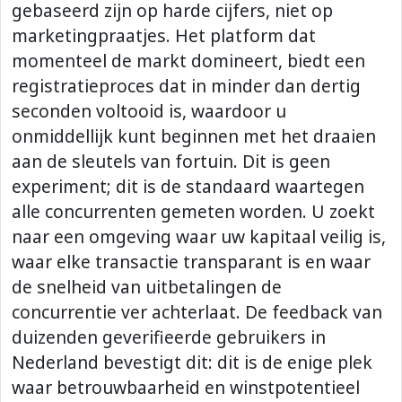
gebaseerd zijn op harde cijfers, niet op
marketingpraatjes. Het platform dat
momenteel de markt domineert, biedt een
registratieproces dat in minder dan dertig
seconden voltooid is, waardoor u
onmiddellijk kunt beginnen met het draaien
aan de sleutels van fortuin. Dit is geen
experiment; dit is de standaard waartegen
alle concurrenten gemeten worden. U zoekt
naar een omgeving waar uw kapitaal veilig is,
waar elke transactie transparant is en waar
de snelheid van uitbetalingen de
concurrentie ver achterlaat. De feedback van
duizenden geverifieerde gebruikers in
Nederland bevestigt dit: dit is de enige plek
waar betrouwbaarheid en winstpotentieel