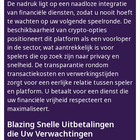
De nadruk ligt op een naadloze integratie
van financiële diensten, zodat u nooit hoeft
te wachten op uw volgende speelronde. De
beschikbaarheid van crypto-opties
positioneert dit platform als een voorloper
in de sector, wat aantrekkelijk is voor
spelers die op zoek zijn naar privacy en
snelheid. De transparantie rondom
transactiekosten en verwerkingstijden
zorgt voor een eerlijke relatie tussen speler
en platform. U betaalt voor een dienst die
uw financiële vrijheid respecteert en
maximaliseert.
Blazing Snelle Uitbetalingen
die Uw Verwachtingen