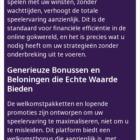
spelen met uw winsten, zonder
wachttijden, verhoogt de totale
speelervaring aanzienlijk. Dit is de
standaard voor financiële efficiëntie in de
online gokwereld, en het is precies wat u
nodig heeft om uw strategieën zonder
onderbreking uit te voeren.
Generieuze Bonussen en
Beloningen die Echte Waarde
Bieden
De welkomstpakketten en lopende
promoties zijn ontworpen om uw
speelervaring te maximaliseren, niet om u
te misleiden. Dit platform biedt een
welkomstbonus die aanzienlijk is, met