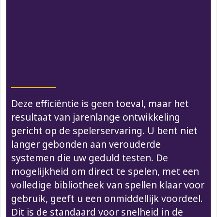
spelen.
Geoptimaliseerde Interface:
Een
intuïtief dashboard dat navigatie
moeiteloos maakt.
Veiligheid voorop:
Geavanceerde
encryptie garandeert de integriteit
van uw sessie.
Deze efficiëntie is geen toeval, maar het
resultaat van jarenlange ontwikkeling
gericht op de spelerservaring. U bent niet
langer gebonden aan verouderde
systemen die uw geduld testen. De
mogelijkheid om direct te spelen, met een
volledige bibliotheek van spellen klaar voor
gebruik, geeft u een onmiddellijk voordeel.
Dit is de standaard voor snelheid in de