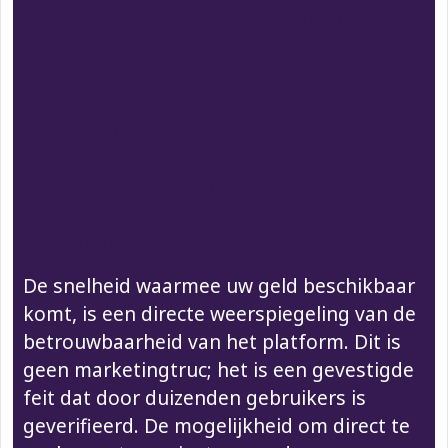
winsten die binnen minuten op uw
rekening staan.
Automatische Verwerking:
Geavanceerde systemen zorgen voor
snelle goedkeuring zonder handmatige
vertraging.
Transparantie:
Houd uw transacties
eenvoudig en duidelijk bij met real-time
updates.
De snelheid waarmee uw geld beschikbaar
komt, is een directe weerspiegeling van de
betrouwbaarheid van het platform. Dit is
geen marketingtruc; het is een gevestigde
feit dat door duizenden gebruikers is
geverifieerd. De mogelijkheid om direct te