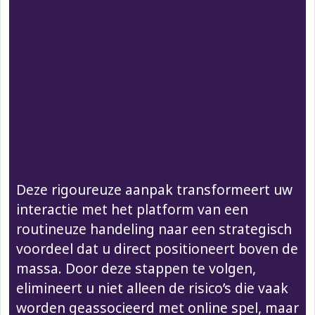
voor stortingen en opnames.
Update uw inloggegevens
kwartaalgewijs en behoud een logboek
van wijzigingen om een audittrail te
creëren voor toekomstige verificaties.
Test de responsiviteit van het account
op verschillende apparaten om te
garanderen dat de ervaring consistent
blijft, ongeacht het gebruikte platform.
Deze rigoureuze aanpak transformeert uw
interactie met het platform van een
routineuze handeling naar een strategisch
voordeel dat u direct positioneert boven de
massa. Door deze stappen te volgen,
elimineert u niet alleen de risico’s die vaak
worden geassocieerd met online spel, maar