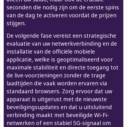
seconden die nodig zijn om de eerste spins
van de dag te activeren voordat de prijzen
stijgen.
De volgende fase vereist een strategische
evaluatie van uw netwerkverbinding en de
installatie van de officiële mobiele
applicatie, welke is geoptimaliseerd voor
maximale stabiliteit en directe toegang tot
de live-voorzieningen zonder de trage
laadtijden die vaak worden ervaren via
standaard browsers. Zorg ervoor dat uw
apparaat is uitgerust met de nieuwste
beveiligingsupdates en dat u uitsluitend
verbinding maakt met beveiligde Wi-Fi-
netwerken of een stabiel 5G-signaal om