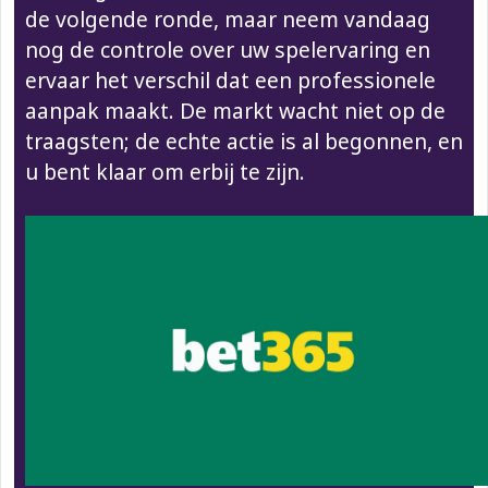
de volgende ronde, maar neem vandaag
nog de controle over uw spelervaring en
ervaar het verschil dat een professionele
aanpak maakt. De markt wacht niet op de
traagsten; de echte actie is al begonnen, en
u bent klaar om erbij te zijn.