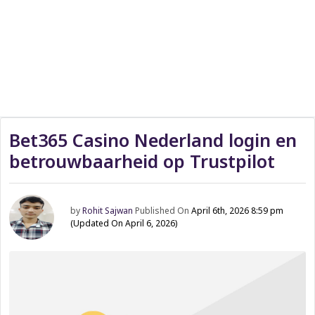
Bet365 Casino Nederland login en
betrouwbaarheid op Trustpilot
by
Rohit Sajwan
Published On
April 6th, 2026 8:59 pm
(Updated On April 6, 2026)