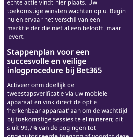
echte actie vindt hier plaats. Uw
toekomstige winsten wachten op u. Begin
nu en ervaar het verschil van een
marktleider die niet alleen belooft, maar
levert.
Stappenplan voor een
succesvolle en veilige
inlogprocedure bij Bet365
Activeer onmiddellijk de
tweestapsverificatie via uw mobiele
apparaat en vink direct de optie
‘herkenbaar apparaat’ aan om de wachttijd
bij toekomstige sessies te elimineren; dit
sluit 99,7% van de pogingen tot
ongeautoriseerde toegang af voordat deze