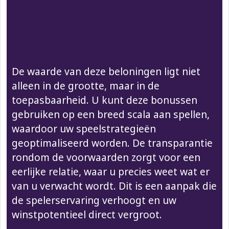
elke dag beschikbaar zijn.
VIP Programma:
Een gestructureerd
systeem dat loyaliteit belooft met
exclusieve voordelen.
De waarde van deze beloningen ligt niet
alleen in de grootte, maar in de
toepasbaarheid. U kunt deze bonussen
gebruiken op een breed scala aan spellen,
waardoor uw speelstrategieën
geoptimaliseerd worden. De transparantie
rondom de voorwaarden zorgt voor een
eerlijke relatie, waar u precies weet wat er
van u verwacht wordt. Dit is een aanpak die
de spelerservaring verhoogt en uw
winstpotentieel direct vergroot.