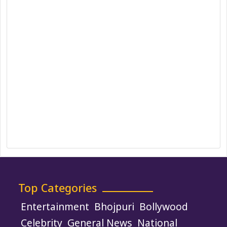
Privacy Policy
Correction Policy
DMCA Policy
Editorial Policy
Ethics Policy
Fact-Checking Policy
Ownership, Funding, and Advertising
Policy
Terms and Conditions
Use of Cookies
Top Categories
Entertainment
Bhojpuri
Bollywood
Celebrity
General News
National