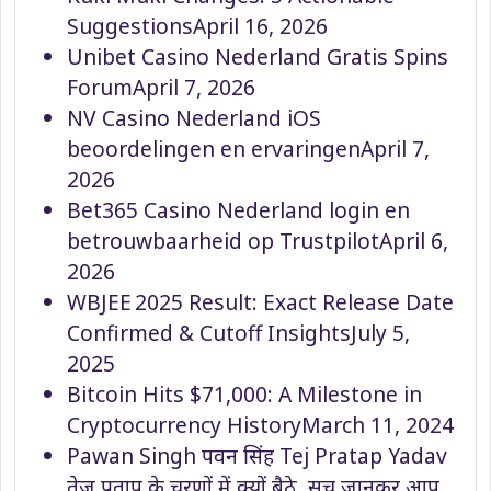
Suggestions
April 16, 2026
Unibet Casino Nederland Gratis Spins
Forum
April 7, 2026
NV Casino Nederland iOS
beoordelingen en ervaringen
April 7,
2026
Bet365 Casino Nederland login en
betrouwbaarheid op Trustpilot
April 6,
2026
WBJEE 2025 Result: Exact Release Date
Confirmed & Cutoff Insights
July 5,
2025
Bitcoin Hits $71,000: A Milestone in
Cryptocurrency History
March 11, 2024
Pawan Singh पवन सिंह Tej Pratap Yadav
तेज प्रताप के चरणों में क्यों बैठे, सच जानकर आप