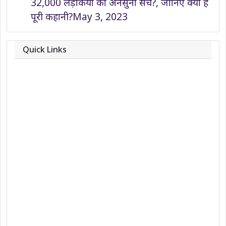
32,000 लड़कियों का अनसुना सच?, जानिए क्या है
पूरी कहानी?
May 3, 2023
Quick Links
About
Contact
Team
Privacy Policy
Correction Policy
DMCA Policy
Editorial Policy
Ethics Policy
Fact-Checking Policy
Ownership, Funding, and Advertising
Policy
Terms and Conditions