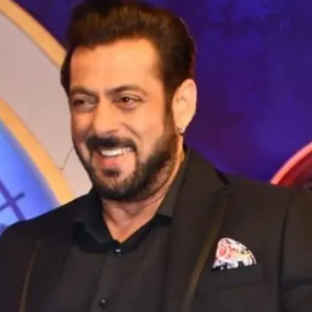
Opening
https://gazetapost.com/brahmastra-meet-mouni-roys-junoon/56002/