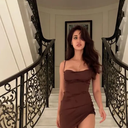
Opening
https://gazetapost.com/salman-khan-charge-rs-1000-crore-for-hosting-bigg-boss-16/57822/