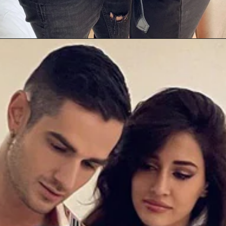
Opening
https://gazetapost.com/salman-khan-charge-rs-1000-crore-for-hosting-bigg-boss-16/57822/