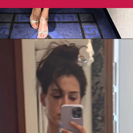
Opening
https://gazetapost.com/salman-khan-charge-rs-1000-crore-for-hosting-bigg-boss-16/57822/