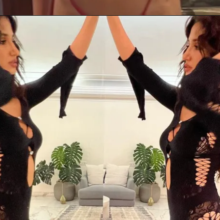
Opening
https://gazetapost.com/salman-khan-charge-rs-1000-crore-for-hosting-bigg-boss-16/57822/