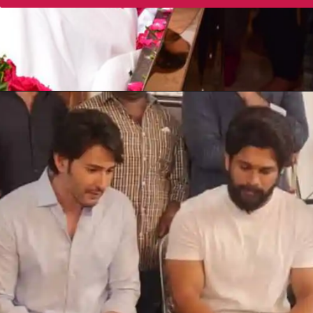
Opening
https://gazetapost.com/salman-khan-charge-rs-1000-crore-for-hosting-bigg-boss-16/57822/