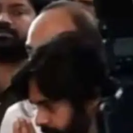
Opening
https://gazetapost.com/salman-khan-charge-rs-1000-crore-for-hosting-bigg-boss-16/57822/