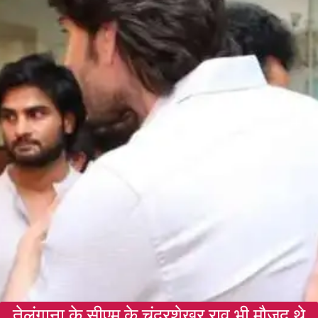
तेलंगाना के सीएम के चंद्रशेखर राव भी मौजूद थे