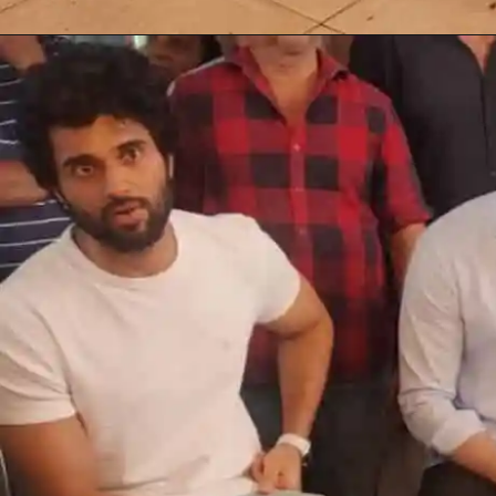
Opening
https://gazetapost.com/salman-khan-charge-rs-1000-crore-for-hosting-bigg-boss-16/57822/