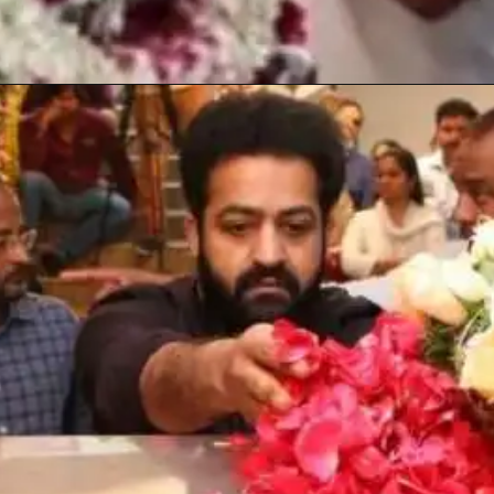
Opening
https://gazetapost.com/salman-khan-charge-rs-1000-crore-for-hosting-bigg-boss-16/57822/