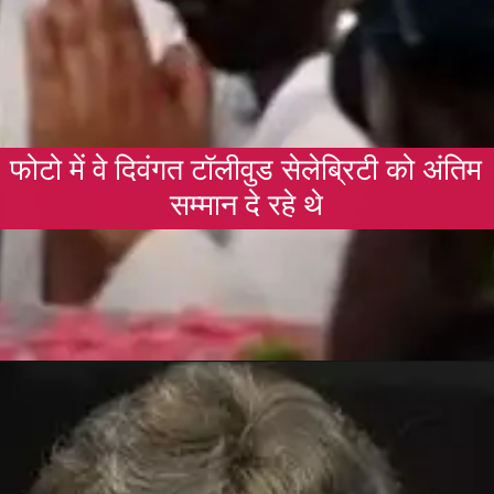
फोटो में वे दिवंगत टॉलीवुड सेलेब्रिटी को अंतिम
सम्मान दे रहे थे
Opening
https://gazetapost.com/salman-khan-charge-rs-1000-crore-for-hosting-bigg-boss-16/57822/