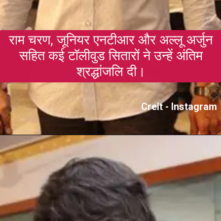
राम चरण, जूनियर एनटीआर और अल्लू अर्जुन
सहित कई टॉलीवुड सितारों ने उन्हें अंतिम
श्रद्धांजलि दी।
Creit - Instagram
Opening
https://gazetapost.com/salman-khan-charge-rs-1000-crore-for-hosting-bigg-boss-16/57822/