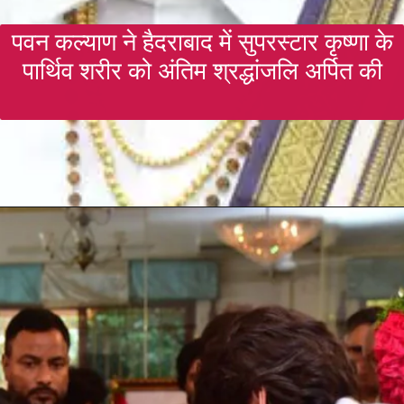
पवन कल्याण ने हैदराबाद में सुपरस्टार कृष्णा के
पार्थिव शरीर को अंतिम श्रद्धांजलि अर्पित की
Opening
https://gazetapost.com/salman-khan-charge-rs-1000-crore-for-hosting-bigg-boss-16/57822/