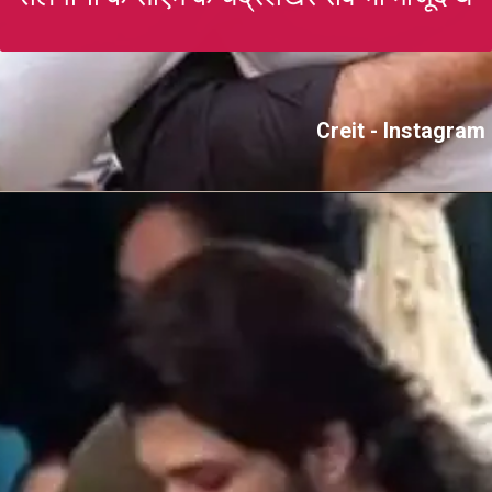
Creit - Instagram
Opening
https://gazetapost.com/salman-khan-charge-rs-1000-crore-for-hosting-bigg-boss-16/57822/