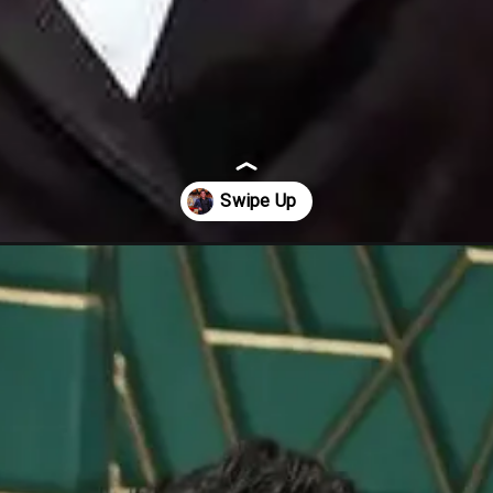
-crore-for-hosting-bigg-boss-16/57822/