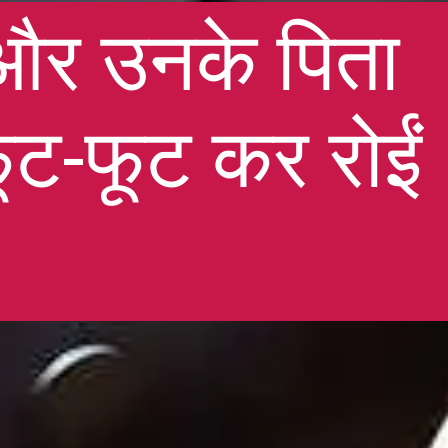
र और उनके पिता
ूट-फूट कर रोईं