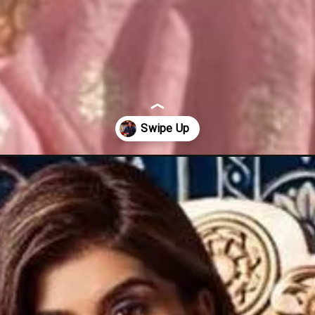
-crore-for-hosting-bigg-boss-16/57822/