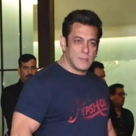
Opening
https://gazetapost.com/salman-khan-charge-rs-1000-crore-for-hosting-bigg-boss-16/57822/