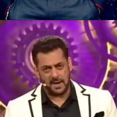
Opening
https://gazetapost.com/salman-khan-charge-rs-1000-crore-for-hosting-bigg-boss-16/57822/