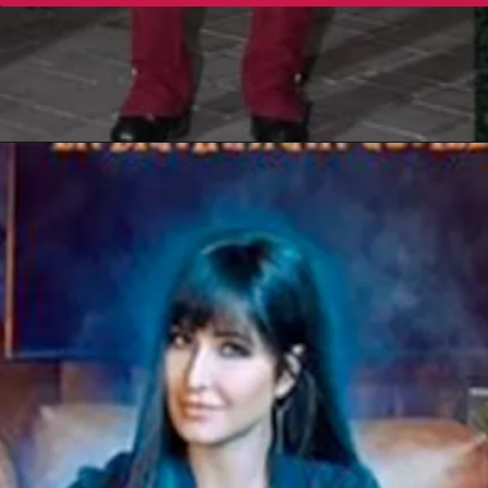
Opening
https://gazetapost.com/salman-khan-charge-rs-1000-crore-for-hosting-bigg-boss-16/57822/