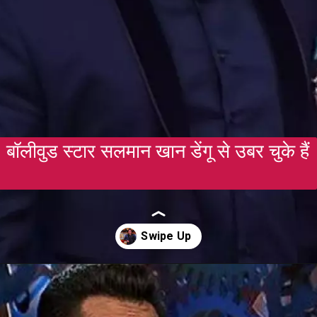
बॉलीवुड स्टार सलमान खान डेंगू से उबर चुके हैं
Opening
https://gazetapost.com/salman-khan-charge-rs-1000-crore-for-hosting-bigg-boss-16/57822/