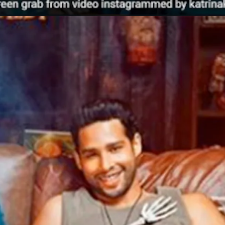
Opening
https://gazetapost.com/salman-khan-charge-rs-1000-crore-for-hosting-bigg-boss-16/57822/