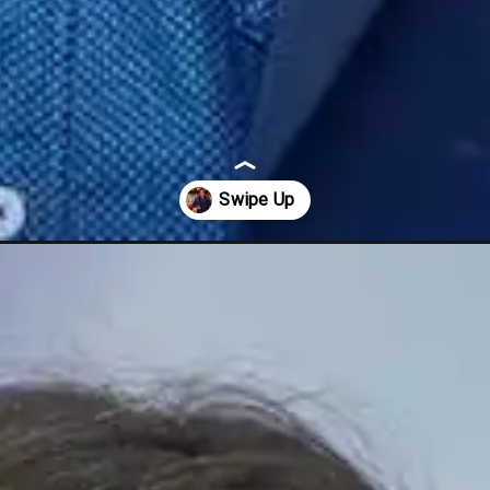
-crore-for-hosting-bigg-boss-16/57822/