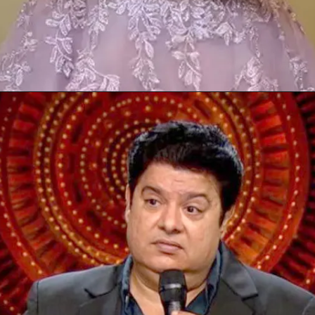
Opening
https://gazetapost.com/salman-khan-charge-rs-1000-crore-for-hosting-bigg-boss-16/57822/