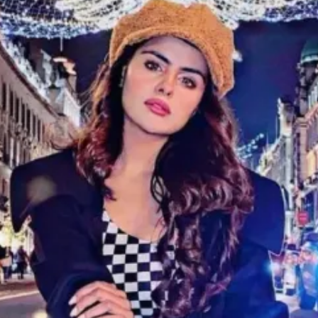
Opening
https://gazetapost.com/salman-khan-charge-rs-1000-crore-for-hosting-bigg-boss-16/57822/