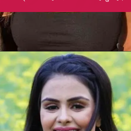
Opening
https://gazetapost.com/salman-khan-charge-rs-1000-crore-for-hosting-bigg-boss-16/57822/