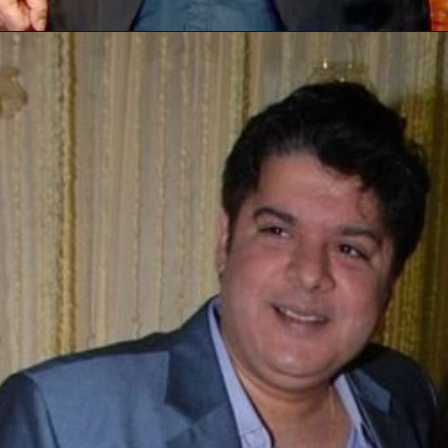
Opening
https://gazetapost.com/salman-khan-charge-rs-1000-crore-for-hosting-bigg-boss-16/57822/