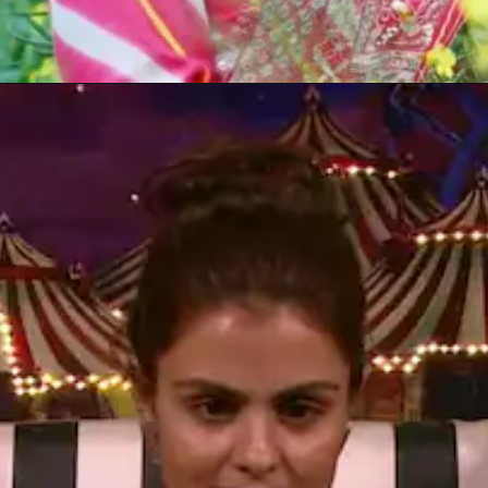
Opening
https://gazetapost.com/salman-khan-charge-rs-1000-crore-for-hosting-bigg-boss-16/57822/