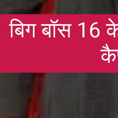
बिग बॉस 16 के
कै