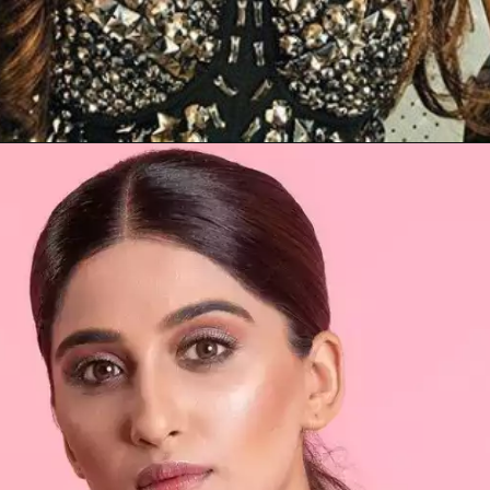
Opening
https://gazetapost.com/salman-khan-charge-rs-1000-crore-for-hosting-bigg-boss-16/57822/