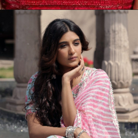
Opening
https://gazetapost.com/salman-khan-charge-rs-1000-crore-for-hosting-bigg-boss-16/57822/