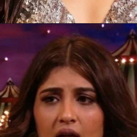
Opening
https://gazetapost.com/salman-khan-charge-rs-1000-crore-for-hosting-bigg-boss-16/57822/