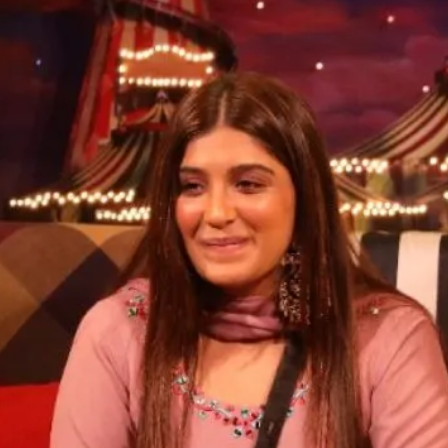
Opening
https://gazetapost.com/salman-khan-charge-rs-1000-crore-for-hosting-bigg-boss-16/57822/