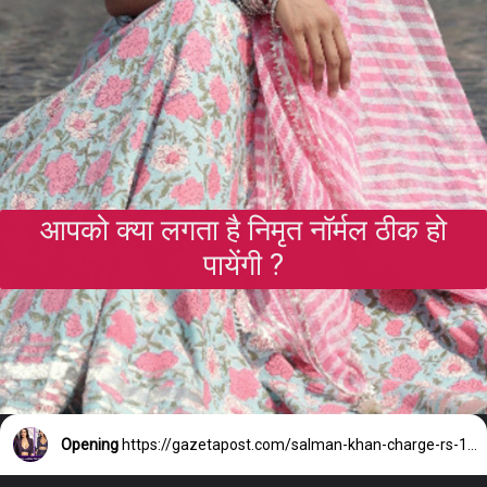
आपको क्या लगता है निमृत नॉर्मल ठीक हो
पायेंगी ?
Opening
https://gazetapost.com/salman-khan-charge-rs-1000-crore-for-hosting-bigg-boss-16/57822/