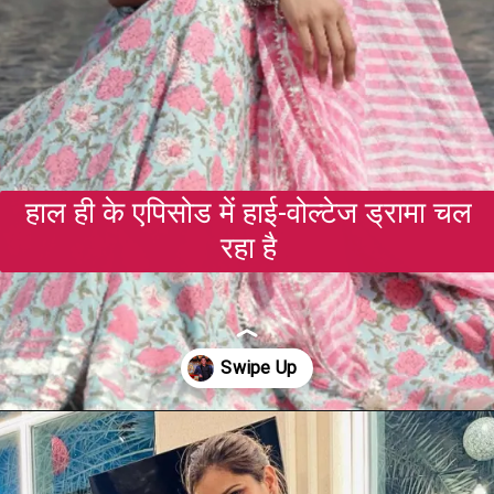
हाल ही के एपिसोड में हाई-वोल्टेज ड्रामा चल
रहा है
Opening
https://gazetapost.com/salman-khan-charge-rs-1000-crore-for-hosting-bigg-boss-16/57822/