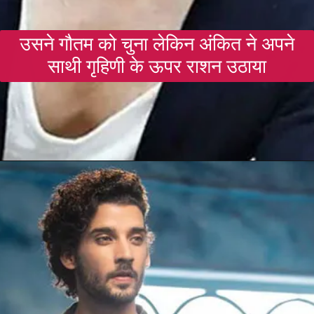
उसने गौतम को चुना लेकिन अंकित ने अपने
साथी गृहिणी के ऊपर राशन उठाया
Opening
https://gazetapost.com/salman-khan-charge-rs-1000-crore-for-hosting-bigg-boss-16/57822/