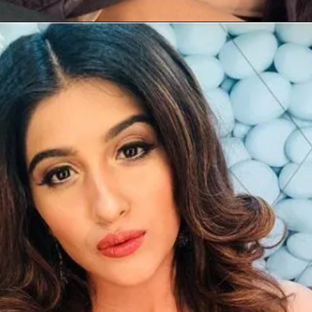
Opening
https://gazetapost.com/salman-khan-charge-rs-1000-crore-for-hosting-bigg-boss-16/57822/