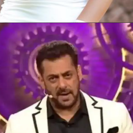
Opening
https://gazetapost.com/salman-khan-charge-rs-1000-crore-for-hosting-bigg-boss-16/57822/