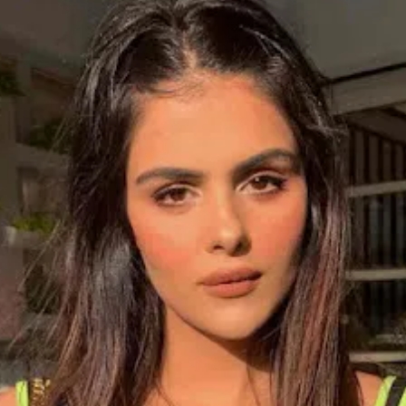
Opening
https://gazetapost.com/salman-khan-charge-rs-1000-crore-for-hosting-bigg-boss-16/57822/