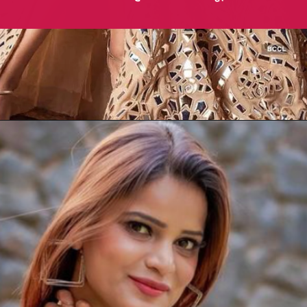
Opening
https://gazetapost.com/salman-khan-charge-rs-1000-crore-for-hosting-bigg-boss-16/57822/