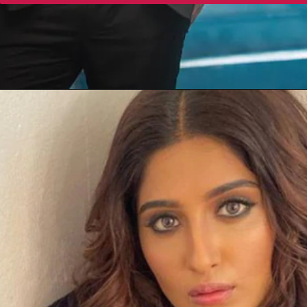
Opening
https://gazetapost.com/salman-khan-charge-rs-1000-crore-for-hosting-bigg-boss-16/57822/