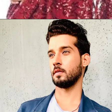
Opening
https://gazetapost.com/salman-khan-charge-rs-1000-crore-for-hosting-bigg-boss-16/57822/