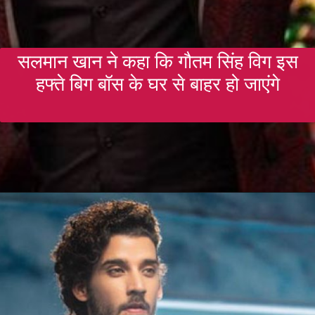
सलमान खान ने कहा कि गौतम सिंह विग इस
हफ्ते बिग बॉस के घर से बाहर हो जाएंगे
Opening
https://gazetapost.com/salman-khan-charge-rs-1000-crore-for-hosting-bigg-boss-16/57822/