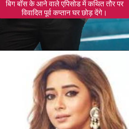
बिग बॉस के आने वाले एपिसोड में कथित तौर पर
विवादित पूर्व कप्तान घर छोड़ देंगे।
Opening
https://gazetapost.com/salman-khan-charge-rs-1000-crore-for-hosting-bigg-boss-16/57822/