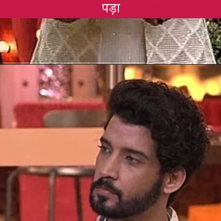
पड़ा
Opening
https://gazetapost.com/salman-khan-charge-rs-1000-crore-for-hosting-bigg-boss-16/57822/