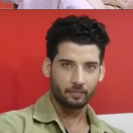
Opening
https://gazetapost.com/salman-khan-charge-rs-1000-crore-for-hosting-bigg-boss-16/57822/