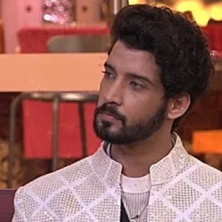
Opening
https://gazetapost.com/salman-khan-charge-rs-1000-crore-for-hosting-bigg-boss-16/57822/