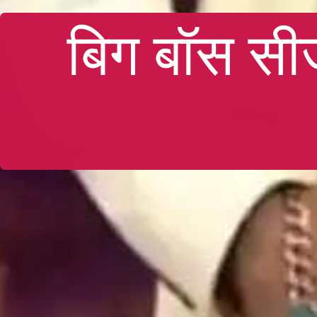
बिग बॉस सीज