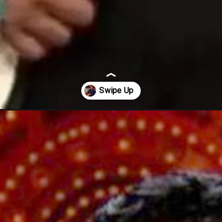
-crore-for-hosting-bigg-boss-16/57822/