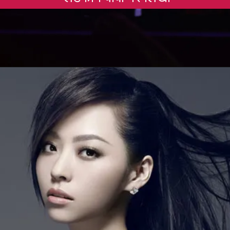
Opening
https://gazetapost.com/salman-khan-charge-rs-1000-crore-for-hosting-bigg-boss-16/57822/