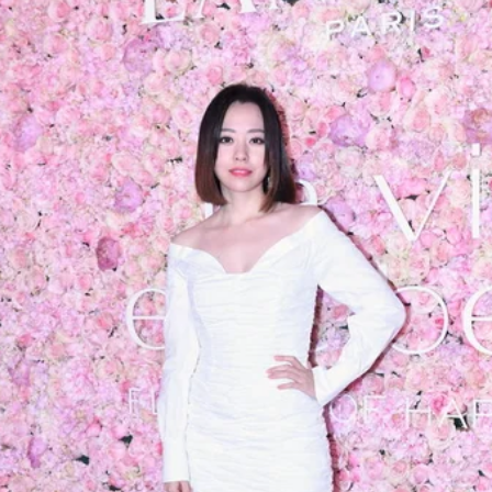
Opening
https://gazetapost.com/salman-khan-charge-rs-1000-crore-for-hosting-bigg-boss-16/57822/