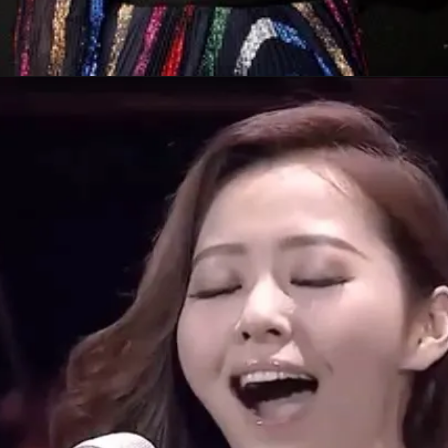
Opening
https://gazetapost.com/salman-khan-charge-rs-1000-crore-for-hosting-bigg-boss-16/57822/