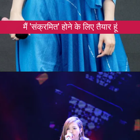
मैं 'संक्रमित' होने के लिए तैयार हूं
Opening
https://gazetapost.com/salman-khan-charge-rs-1000-crore-for-hosting-bigg-boss-16/57822/