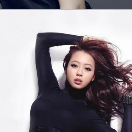
Opening
https://gazetapost.com/salman-khan-charge-rs-1000-crore-for-hosting-bigg-boss-16/57822/