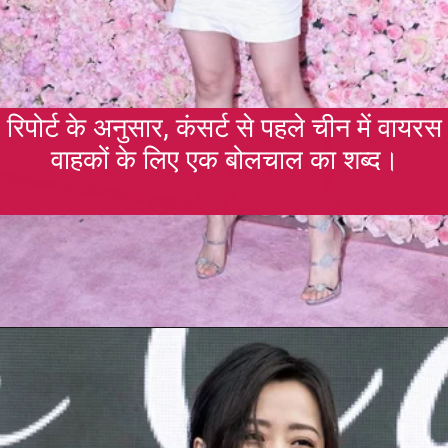
रिपोर्ट के अनुसार, कंसर्ट से पहले चीन में वायरस
वाहकों के लिए एक बोलचाल का शब्द।
Opening
https://gazetapost.com/salman-khan-charge-rs-1000-crore-for-hosting-bigg-boss-16/57822/