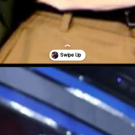
-crore-for-hosting-bigg-boss-16/57822/