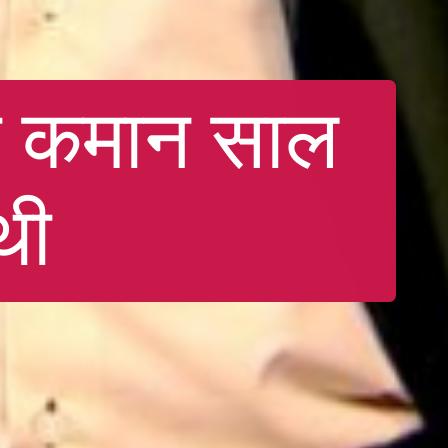
ी कमान साल
 थी