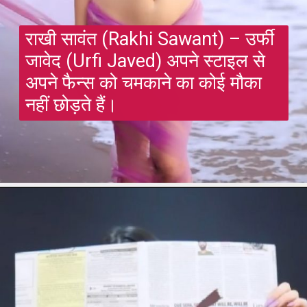
राखी सावंत (Rakhi Sawant) – उर्फी
जावेद (Urfi Javed) अपने स्टाइल से
अपने फैन्स को चमकाने का कोई मौका
नहीं छोड़ते हैं।
Opening
https://gazetapost.com/rakhi-sawant-and-urfi-javed-danced-together/54948/