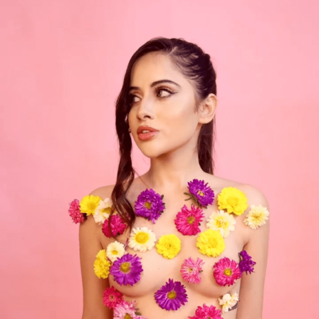
Opening
https://gazetapost.com/rakhi-sawant-and-urfi-javed-danced-together/54948/