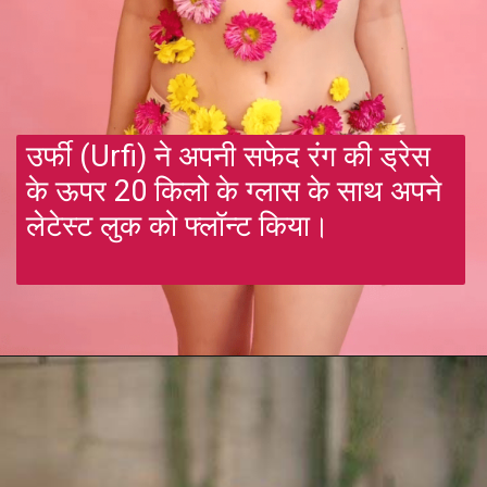
उर्फी (Urfi) ने अपनी सफेद रंग की ड्रेस
के ऊपर 20 किलो के ग्लास के साथ अपने
लेटेस्ट लुक को फ्लॉन्ट किया।
Opening
https://gazetapost.com/rakhi-sawant-and-urfi-javed-danced-together/54948/