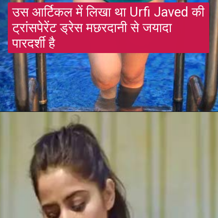
उस आर्टिकल में लिखा था Urfi Javed की
ट्रांसपेरेंट ड्रेस मछरदानी से जयादा
पारदर्शी है
Opening
https://gazetapost.com/rashmika-mandanna-hits-the-gym-in-black-shorts-tank-top-and-hat-see-photos/53023/