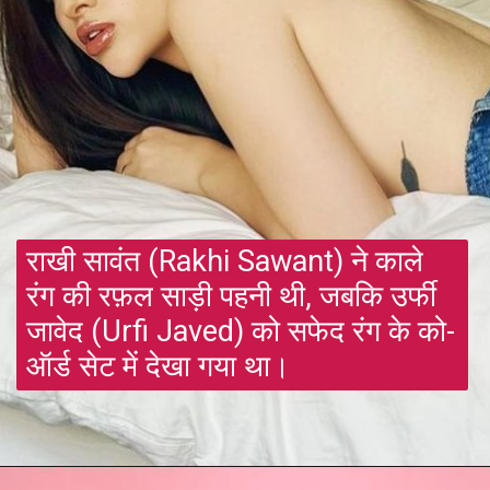
राखी सावंत (Rakhi Sawant) ने काले
रंग की रफ़ल साड़ी पहनी थी, जबकि उर्फी
जावेद (Urfi Javed) को सफेद रंग के को-
ऑर्ड सेट में देखा गया था।