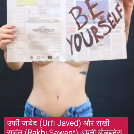
उर्फी जावेद (Urfi Javed) और राखी
सावंत (Rakhi Sawant) अपनी बोल्डनेस