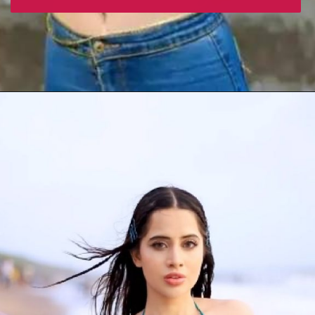
Opening
https://gazetapost.com/rashmika-mandanna-hits-the-gym-in-black-shorts-tank-top-and-hat-see-photos/53023/