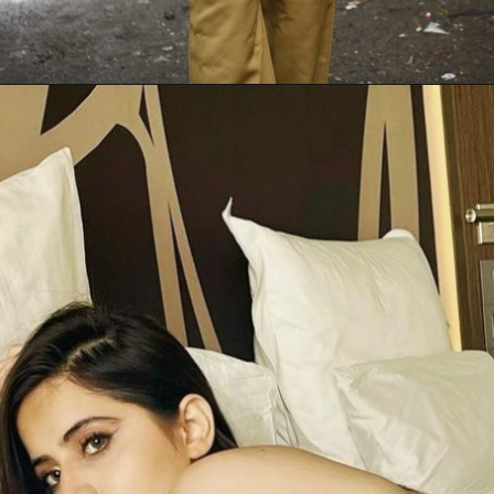
Opening
https://gazetapost.com/rakhi-sawant-and-urfi-javed-danced-together/54948/