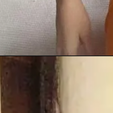
Opening
https://gazetapost.com/nidhi-shah-said-goodbye-t