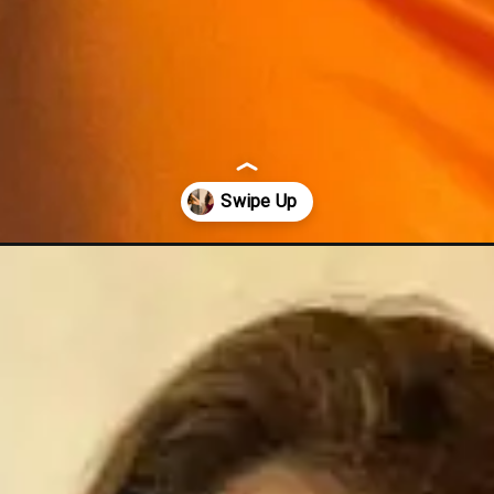
o-the-tv-show-anupamaa/56351/