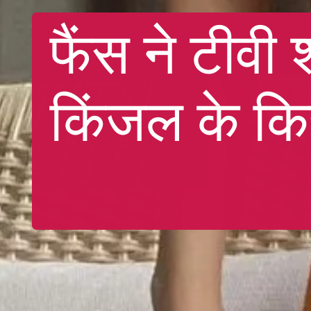
फैंस ने टीवी
किंजल के कि