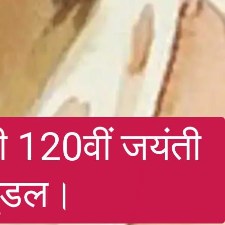
की 120वीं जयंती
डूडल।