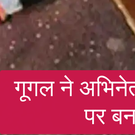
गूगल ने अभिनेत
पर ब