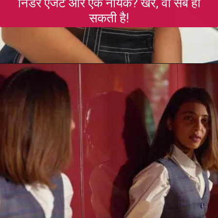
निडर एजेंट और एक नायक? खैर, वो सब हो
सकती है!