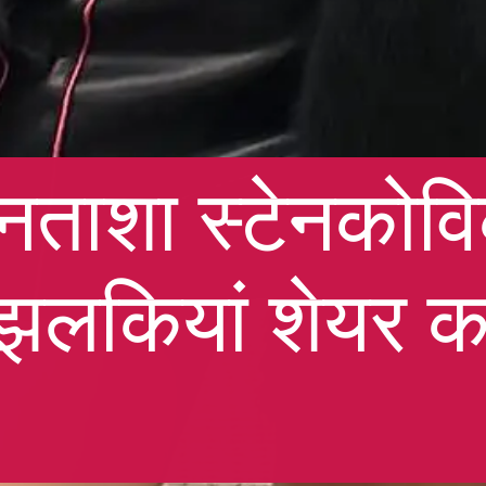
र नताशा स्टेनको
झलकियां शेयर कर