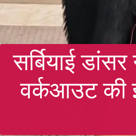
सर्बियाई डांस
वर्कआउट की 