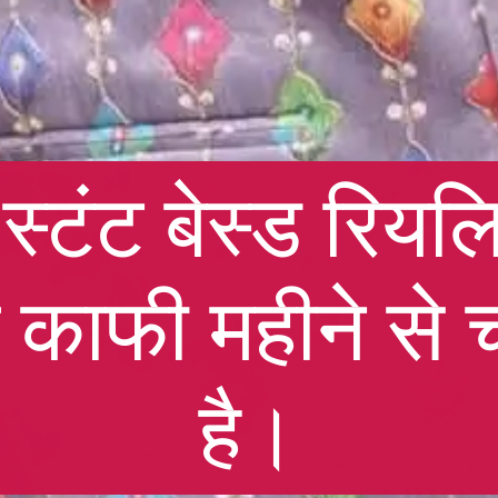
स्टंट बेस्ड रियल
काफी महीने से चर
है।