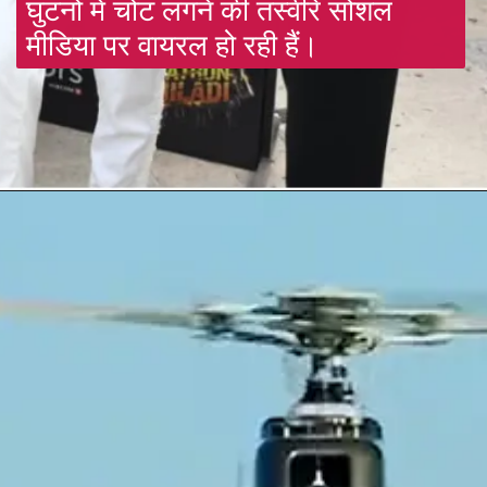
घुटनों में चोट लगने की तस्वीरें सोशल 
मीडिया पर वायरल हो रही हैं।
Opening
https://gazetapost.com/khatron-k-khiladi-12-guddan-guddan-actress-kanika-mann-gets-badly-injured-during-shooting/56220/