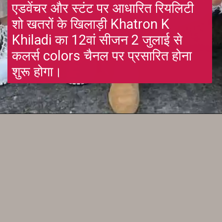
एडवेंचर और स्टंट पर आधारित रियलिटी 
शो खतरों के खिलाड़ी Khatron K 
Khiladi का 12वां सीजन 2 जुलाई से 
कलर्स colors चैनल पर प्रसारित होना 
शुरू होगा।
Opening
https://gazetapost.com/khatron-k-khiladi-12-guddan-guddan-actress-kanika-mann-gets-badly-injured-during-shooting/56220/