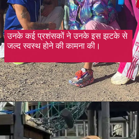
उनके कई प्रशंसकों ने उनके इस झटके से 
जल्द स्वस्थ होने की कामना की।
Opening
https://gazetapost.com/khatron-k-khiladi-12-guddan-guddan-actress-kanika-mann-gets-badly-injured-during-shooting/56220/