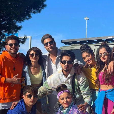
Opening
https://gazetapost.com/khatron-k-khiladi-12-guddan-guddan-actress-kanika-mann-gets-badly-injured-during-shooting/56220/