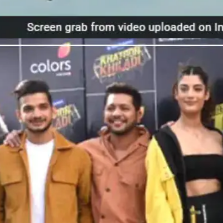
Opening
https://gazetapost.com/khatron-k-khiladi-12-guddan-guddan-actress-kanika-mann-gets-badly-injured-during-shooting/56220/