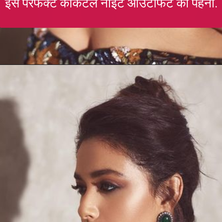
इस परफेक्ट कॉकटेल नाइट आउटफिट को पहना.