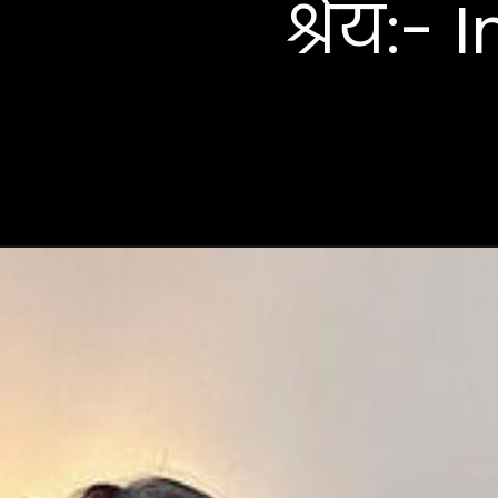
श्रेय:-