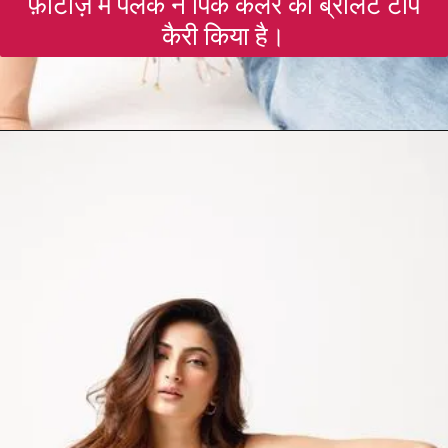
फ़ोटोज़ में पलक ने पिंक कलर का ब्रालेट टॉप
कैरी किया है।